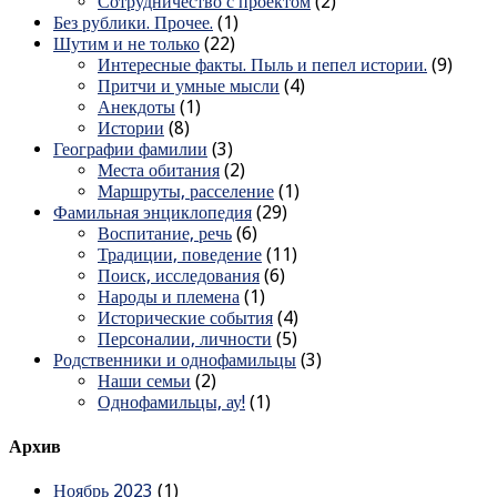
Сотрудничество с проектом
(2)
Без рублики. Прочее.
(1)
Шутим и не только
(22)
Интересные факты. Пыль и пепел истории.
(9)
Притчи и умные мысли
(4)
Анекдоты
(1)
Истории
(8)
Географии фамилии
(3)
Места обитания
(2)
Маршруты, расселение
(1)
Фамильная энциклопедия
(29)
Воспитание, речь
(6)
Традиции, поведение
(11)
Поиск, исследования
(6)
Народы и племена
(1)
Исторические события
(4)
Персоналии, личности
(5)
Родственники и однофамильцы
(3)
Наши семьи
(2)
Однофамильцы, ау!
(1)
Архив
Ноябрь 2023
(1)