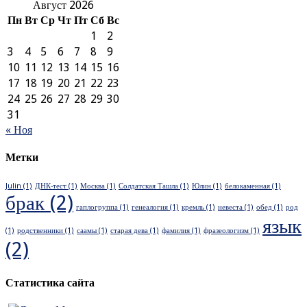
Август 2026
Пн
Вт
Ср
Чт
Пт
Сб
Вс
1
2
3
4
5
6
7
8
9
10
11
12
13
14
15
16
17
18
19
20
21
22
23
24
25
26
27
28
29
30
31
« Ноя
Метки
Julin
(1)
ДНК-тест
(1)
Москва
(1)
Солдатская Ташла
(1)
Юлин
(1)
белокаменная
(1)
брак
(2)
гаплогруппа
(1)
генеалогия
(1)
кремль
(1)
невеста
(1)
обед
(1)
род
язык
(1)
родственники
(1)
саамы
(1)
старая дева
(1)
фамилия
(1)
фразеологизм
(1)
(2)
Статистика сайта