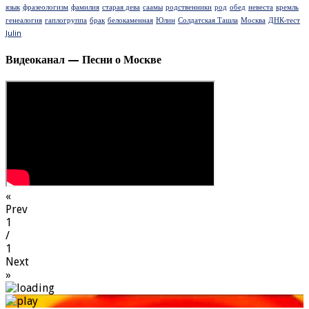
язык
фразеологизм
фамилия
старая дева
саамы
родственники
род
обед
невеста
кремль
генеалогия
гаплогруппа
брак
белокаменная
Юлин
Солдатская Ташла
Москва
ДНК-тест
Julin
Видеоканал — Песни о Москве
«
Prev
1
/
1
Next
»