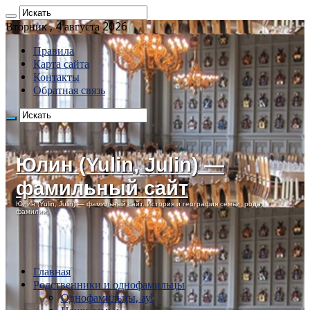
Вторник , 4 августа 2026
Правила
Карта сайта
Контакты
Обратная связь
Юлин (Yulin, Julin) —
фамильный сайт
Юлин (Yulin, Julin) — фамильный сайт. История и география семьи, рода,
фамилии.
Главная
Родственники и однофамильцы
Однофамильцы, ау!