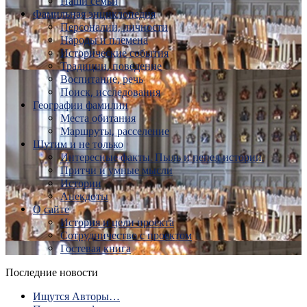
Наши семьи
Фамильная энциклопедия
Персоналии, личности
Народы и племена
Исторические события
Традиции, поведение
Воспитание, речь
Поиск, исследования
Географии фамилии
Места обитания
Маршруты, расселение
Шутим и не только
Интересные факты. Пыль и пепел истории.
Притчи и умные мысли
Истории
Анекдоты
О сайте
История и цели проекта
Сотрудничество с проектом
Гостевая книга
Последние новости
Ищутся Авторы…