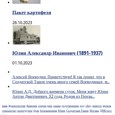
Пакет картофеля
26.10.2023
Юлин Александр Иванович (1891-1937)
01.10.2023
Алексей Воеводин: Приветствую! Я так понял, что в
Солдатской Ташле очень много семей Воеводиных, м...
Юлин А.Д.: Доброго времени суток. Меня зовут Юлин
Антон Дмитриевич. 32 года. Родом из Пензы...
язык
фразеологизм
фамилия
старая дева
саамы
родственники
род
обед
невеста
кремль
генеалогия
гаплогруппа
брак
белокаменная
Юлин
Солдатская Ташла
Москва
ДНК-тест