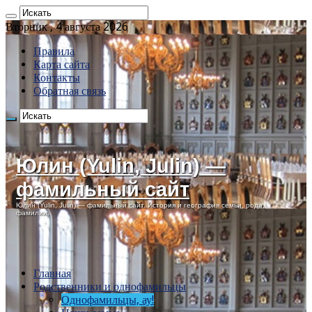
Вторник , 4 августа 2026
Правила
Карта сайта
Контакты
Обратная связь
Юлин (Yulin, Julin) —
фамильный сайт
Юлин (Yulin, Julin) — фамильный сайт. История и география семьи, рода,
фамилии.
Главная
Родственники и однофамильцы
Однофамильцы, ау!