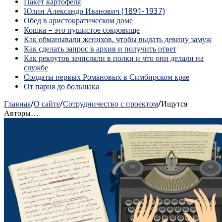
Пакет картофеля
Юлин Александр Иванович (1891-1937)
Обед в аристократическом доме
Кошка – это пушистое сокровище
Как обманывали женихов, чтобы выдать девицу замуж
Как сделать запрос в архив и получить ответ
Как рекрутов зачисляли в полки и что они делали на
службе
Солдаты первых Романовых в Симбирском крае
От парня до большака
Главная
/
О сайте
/
Сотрудничество с проектом
/
Ищутся
Авторы…