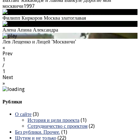
Вахтанг Кикабидзе и Лайма Вайкуле Дорогие мои
москвичи1997
Филипп Киркоров Москва златоглавая
Алена Апина Александра
Лев Лещенко и Лицей 'Москвичи'
«
Prev
1
/
1
Next
»
Рублики
О сайте
(3)
История и цели проекта
(1)
Сотрудничество с проектом
(2)
Без рублики. Прочее.
(1)
Шутим и не только
(22)