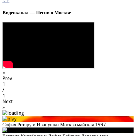
Julin
Видеоканал — Песни о Москве
«
Prev
1
/
1
Next
»
София Ротару и Иванушки Москва майская 1997