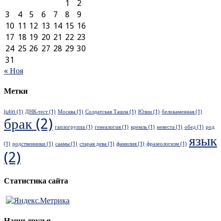
1
2
3
4
5
6
7
8
9
10
11
12
13
14
15
16
17
18
19
20
21
22
23
24
25
26
27
28
29
30
31
« Ноя
Метки
Julin
(1)
ДНК-тест
(1)
Москва
(1)
Солдатская Ташла
(1)
Юлин
(1)
белокаменная
(1)
брак
(2)
гаплогруппа
(1)
генеалогия
(1)
кремль
(1)
невеста
(1)
обед
(1)
род
язык
(1)
родственники
(1)
саамы
(1)
старая дева
(1)
фамилия
(1)
фразеологизм
(1)
(2)
Статистика сайта
Наши друзья