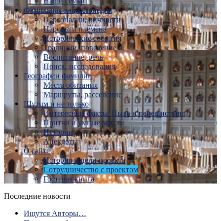
Наши семьи
Фамильная энциклопедия
Персоналии, личности
Народы и племена
Исторические события
Традиции, поведение
Воспитание, речь
Поиск, исследования
Географии фамилии
Места обитания
Маршруты, расселение
Шутим и не только
Интересные факты. Пыль и пепел истории.
Притчи и умные мысли
Истории
Анекдоты
О сайте
История и цели проекта
Сотрудничество с проектом
Гостевая книга
Последние новости
Ищутся Авторы…