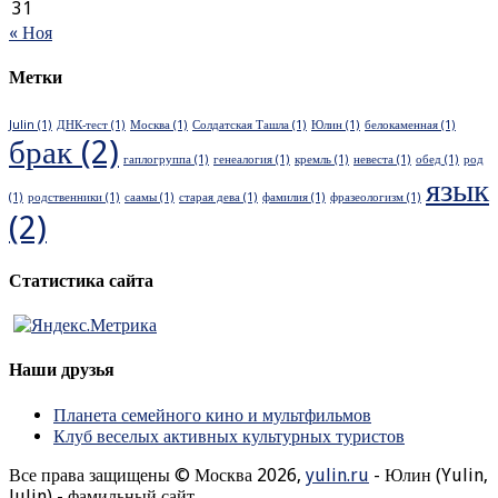
31
« Ноя
Метки
Julin
(1)
ДНК-тест
(1)
Москва
(1)
Солдатская Ташла
(1)
Юлин
(1)
белокаменная
(1)
брак
(2)
гаплогруппа
(1)
генеалогия
(1)
кремль
(1)
невеста
(1)
обед
(1)
род
язык
(1)
родственники
(1)
саамы
(1)
старая дева
(1)
фамилия
(1)
фразеологизм
(1)
(2)
Статистика сайта
Наши друзья
Планета семейного кино и мультфильмов
Клуб веселых активных культурных туристов
Все права защищены © Москва 2026,
yulin.ru
- Юлин (Yulin,
Julin) - фамильный сайт