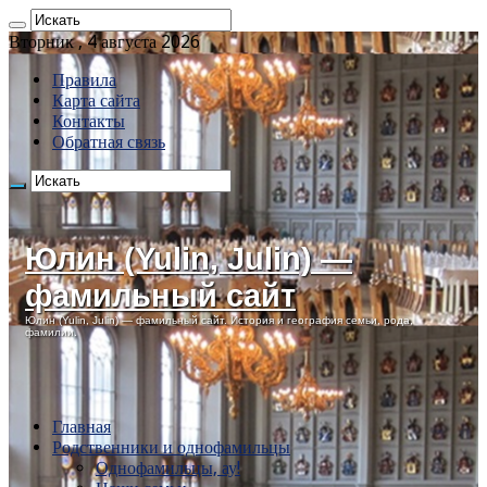
Вторник , 4 августа 2026
Правила
Карта сайта
Контакты
Обратная связь
Юлин (Yulin, Julin) —
фамильный сайт
Юлин (Yulin, Julin) — фамильный сайт. История и география семьи, рода,
фамилии.
Главная
Родственники и однофамильцы
Однофамильцы, ау!