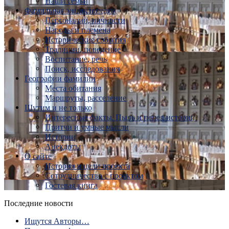
Наши семьи
Фамильная энциклопедия
Персоналии, личности
Народы и племена
Исторические события
Традиции, поведение
Воспитание, речь
Поиск, исследования
Географии фамилии
Места обитания
Маршруты, расселение
Шутим и не только
Интересные факты. Пыль и пепел истории.
Притчи и умные мысли
Истории
Анекдоты
О сайте
История и цели проекта
Сотрудничество с проектом
Гостевая книга
Последние новости
Ищутся Авторы…