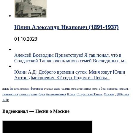
Юлин Александр Иванович (1891-1937)
01.10.2023
Алексей Воеводин: Приветствую! Я так понял, что в
Солдатской Ташле очень много семей Воеводиных, м...
Юлин А.Д.: Доброго времени суток. Меня зовут Юлин
Антон Дмитриевич. 32 года. Родом из Пензы...
язык
фразеологизм
фамилия
старая дева
саамы
родственники
род
обед
невеста
кремль
генеалогия
гаплогруппа
брак
белокаменная
Юлин
Солдатская Ташла
Москва
ДНК-тест
Julin
Видеоканал — Песни о Москве