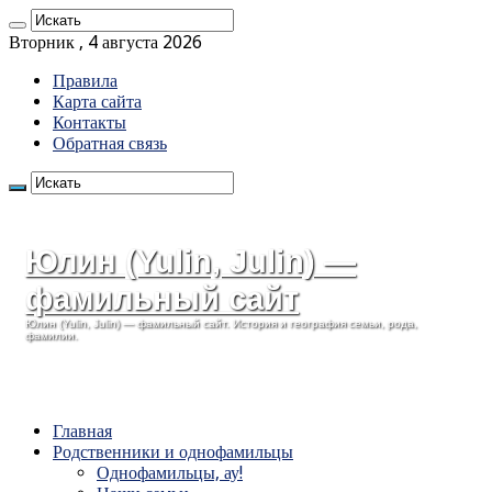
Вторник , 4 августа 2026
Правила
Карта сайта
Контакты
Обратная связь
Юлин (Yulin, Julin) —
фамильный сайт
Юлин (Yulin, Julin) — фамильный сайт. История и география семьи, рода,
фамилии.
Главная
Родственники и однофамильцы
Однофамильцы, ау!