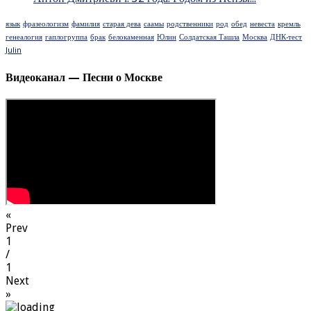
язык
фразеологизм
фамилия
старая дева
саамы
родственники
род
обед
невеста
кремль
генеалогия
гаплогруппа
брак
белокаменная
Юлин
Солдатская Ташла
Москва
ДНК-тест
Julin
Видеоканал — Песни о Москве
«
Prev
1
/
1
Next
»