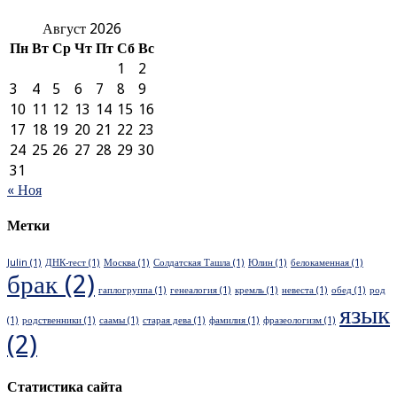
Август 2026
Пн
Вт
Ср
Чт
Пт
Сб
Вс
1
2
3
4
5
6
7
8
9
10
11
12
13
14
15
16
17
18
19
20
21
22
23
24
25
26
27
28
29
30
31
« Ноя
Метки
Julin
(1)
ДНК-тест
(1)
Москва
(1)
Солдатская Ташла
(1)
Юлин
(1)
белокаменная
(1)
брак
(2)
гаплогруппа
(1)
генеалогия
(1)
кремль
(1)
невеста
(1)
обед
(1)
род
язык
(1)
родственники
(1)
саамы
(1)
старая дева
(1)
фамилия
(1)
фразеологизм
(1)
(2)
Статистика сайта