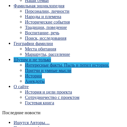
Наши семьи
Фамильная энциклопедия
Персоналии, личности
Народы и племена
Исторические события
Традиции, поведение
Воспитание, речь
Поиск, исследования
Географии фамилии
Места обитания
Маршруты, расселение
Шутим и не только
Интересные факты. Пыль и пепел истории.
Притчи и умные мысли
Истории
Анекдоты
О сайте
История и цели проекта
Сотрудничество с проектом
Гостевая книга
Последние новости
Ищутся Авторы…